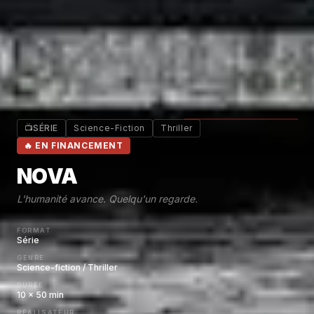
📺
SÉRIE
Science-Fiction
Thriller
🔥
EN FINANCEMENT
NOVA
L'humanité avance. Quelqu'un regarde.
FORMAT
Série
GENRE
Science-fiction / Thriller
DURÉE
10 × 50 min
RÉALISATEUR