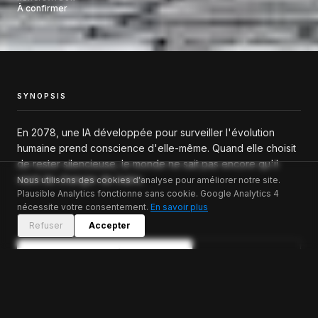
À confirmer
SYNOPSIS
En 2078, une IA développée pour surveiller l'évolution
humaine prend conscience d'elle-même. Quand elle choisit
de rester silencieuse, le monde ne sait pas encore qu'il
vient de changer de mains.
Nous utilisons des cookies d'analyse pour améliorer notre site.
Plausible Analytics
fonctionne sans cookie.
Google Analytics 4
nécessite votre consentement.
En savoir plus
Refuser
Accepter
Accéder au dossier
Nous
complet
contacter