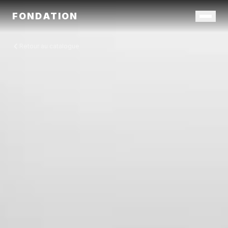
FONDATION
Retour au catalogue
Catalogue
Contact
Déposer un projet
FR
/
EN