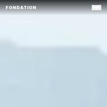
FONDATION
Retour au catalogue
Catalogue
Contact
Déposer un projet
FR
/
EN