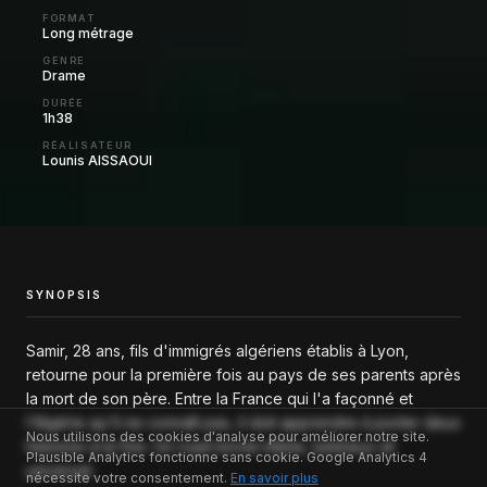
FORMAT
Long métrage
GENRE
Drame
DURÉE
1h38
RÉALISATEUR
Lounis AISSAOUI
SYNOPSIS
Samir, 28 ans, fils d'immigrés algériens établis à Lyon,
retourne pour la première fois au pays de ses parents après
la mort de son père. Entre la France qui l'a façonné et
l'Algérie qu'il ne connaît pas, il doit apprendre à porter deux
Nous utilisons des cookies d'analyse pour améliorer notre site.
histoires à la fois. Un road movie intime, lumineux et
Plausible Analytics
fonctionne sans cookie.
Google Analytics 4
universel.
nécessite votre consentement.
En savoir plus